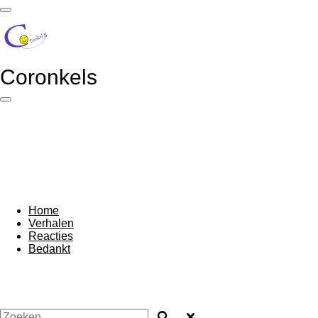
Ga
direct
naar
de
hoofdinhoud
Coronkels
Home
Verhalen
Reacties
Bedankt