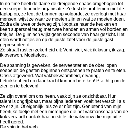
In no-time heeft de dame de dreigende chaos omgebogen tot
een soepel lopende organisatie. Ze lost de problemen met de
laptop op, ze legt de bonnen op volgorde, ze overlegt met haar
mensen, wijst ze waar ze moeten zijn en wat ze moeten doen.
Zodra die twee onderweg zijn, loopt ze naar de keuken en
keert supersnel terug met twee handen en armen vol borden en
bakjes. De glimlach wijkt geen seconde van haar gezicht. Het
eten wordt netjes en op de juiste tafel voor de juiste gast
gepresenteerd.
Ze straalt rust en zekerheid uit: Veni, vidi, vici: ik kwam, ik zag,
ik overwon. Moeiteloos.
De spanning is geweken, de serveerster en de ober lopen
soepeler, de gasten beginnen ontspannen te praten en te eten.
Crisis afgewend. Wat vakbekwaamheid, ervaring,
betrokkenheid en daadkracht kunnen bereiken! Prachtig om te
zien en te beleven!
Ze zijn overal om ons heen, vaak zijn ze onzichtbaar. Hun
talent is ongrijpbaar, maar bijna iedereen voelt het verschil als
ze er zijn. Of eigenlijk: als ze er níet zijn. Genietend van mijn
heerlijke toetje met een merengue die het vakmanschap van de
kok verraadt dank ik haar in stilte, de vakvrouw die mijn uitje
heeft gered.
De spin in het web