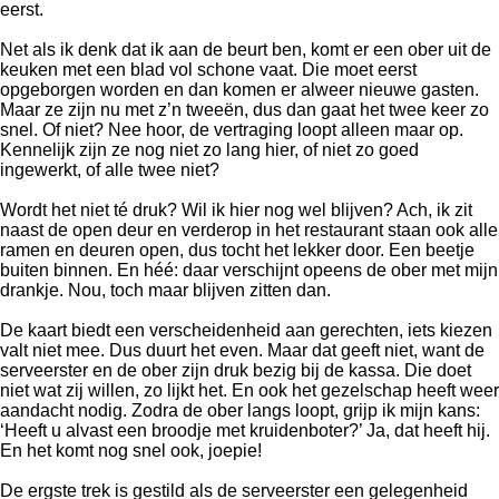
eerst.
Net als ik denk dat ik aan de beurt ben, komt er een ober uit de
keuken met een blad vol schone vaat. Die moet eerst
opgeborgen worden en dan komen er alweer nieuwe gasten.
Maar ze zijn nu met z’n tweeën, dus dan gaat het twee keer zo
snel. Of niet? Nee hoor, de vertraging loopt alleen maar op.
Kennelijk zijn ze nog niet zo lang hier, of niet zo goed
ingewerkt, of alle twee niet?
Wordt het niet té druk? Wil ik hier nog wel blijven? Ach, ik zit
naast de open deur en verderop in het restaurant staan ook alle
ramen en deuren open, dus tocht het lekker door. Een beetje
buiten binnen. En héé: daar verschijnt opeens de ober met mijn
drankje. Nou, toch maar blijven zitten dan.
De kaart biedt een verscheidenheid aan gerechten, iets kiezen
valt niet mee. Dus duurt het even. Maar dat geeft niet, want de
serveerster en de ober zijn druk bezig bij de kassa. Die doet
niet wat zij willen, zo lijkt het. En ook het gezelschap heeft weer
aandacht nodig. Zodra de ober langs loopt, grijp ik mijn kans:
‘Heeft u alvast een broodje met kruidenboter?’ Ja, dat heeft hij.
En het komt nog snel ook, joepie!
De ergste trek is gestild als de serveerster een gelegenheid