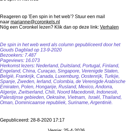
Reageren op 'Een spin in het web'? Stuur een mail
naar
marianne@coronkels.nl
Nóg een Coronkel lezen? Klik dan op deze link:
Verhalen
De spin in het web werd als column gepubliceerd door het
Gouds Dagblad op 13-9-2020
Bezoekers: 7.487
Pageviews: 16.073
Herkomst lezers: Nederland, Duitsland, Portugal, Finland,
Engeland, China, Curaçao, Singapore, Verenigde Staten,
België, Frankrijk, Canada, Luxemburg, Oostenrijk, Turkije,
Spanje, Zweden, Ierland, Colombia, de Verenigde Arabische
Emiraten, Polen, Hongarije, Rusland, Mexico, Andorra,
Algerije, Zwitserland, Chili, Noord Macedonië, Indonesië,
Palestijnse gebieden, Oekraïne, Vietnam, Israël, Thailand,
Oman, Dominicaanse republiek, Suriname, Argentinië.
Gepubliceerd: 28-8-2020 17:17
Versie: 25-4-2026