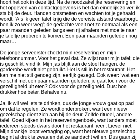
hoort het ook in deze tijd. Na de noodzakelijke reservering en
het opgeven van contactgegevens is het dan eindelijk zo ver: ik
sta bij de deur. Handen ontsmetten en wachten tot je gehaald
wordt. ‘Als ik geen tafel krijg die de vereiste afstand waarborgt,
ben ik zo weer weg’; de gedachte voelt net zo normaal als een
paar maanden geleden langs een rij afhalers met moeite naar
je tafeltje proberen te komen. Een paar maanden geleden nog
maar…
De jonge serveerster checkt mijn reservering en mijn
telefoonnummer. Voor het geval dat. Ze wijst naar mijn tafel; die
is geschikt, vind ik. Mijn jas blijft aan de stoel hangen, de
garderobe wordt niet gebruikt. Het is stil in het restaurant. Het
kan me niet stil genoeg zijn, eerlijk gezegd. Ook weer: ‘wat een
verschil met een paar maanden geleden, je gaat toch voor de
gezelligheid uit eten? Oók voor de gezelligheid. Dus: hoe
drukker hoe beter. Behalve nu.
Ja, ik wil wel iets te drinken, dus de jonge vrouw gaat op pad
om dat te regelen. Ze wordt onderbroken, want een nieuw
gezelschap dient zich aan bij de deur. Zelfde ritueel, andere
tafel. Goed kijken in het reserveringenboek, want anders moet
iedereen steeds dwars door het restaurant heen. Liever niet.
Mijn drankje loopt vertraging op, want het nieuwe gezelschap
begint al druk te zwaaien dat ze aandacht willen. Dus gaan zij