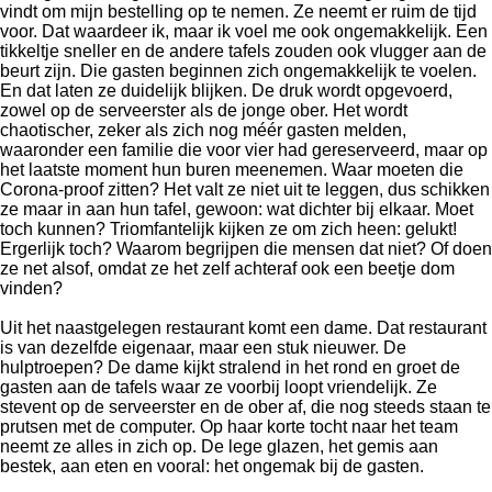
vindt om mijn bestelling op te nemen. Ze neemt er ruim de tijd
voor. Dat waardeer ik, maar ik voel me ook ongemakkelijk. Een
tikkeltje sneller en de andere tafels zouden ook vlugger aan de
beurt zijn. Die gasten beginnen zich ongemakkelijk te voelen.
En dat laten ze duidelijk blijken. De druk wordt opgevoerd,
zowel op de serveerster als de jonge ober. Het wordt
chaotischer, zeker als zich nog méér gasten melden,
waaronder een familie die voor vier had gereserveerd, maar op
het laatste moment hun buren meenemen. Waar moeten die
Corona-proof zitten? Het valt ze niet uit te leggen, dus schikken
ze maar in aan hun tafel, gewoon: wat dichter bij elkaar. Moet
toch kunnen? Triomfantelijk kijken ze om zich heen: gelukt!
Ergerlijk toch? Waarom begrijpen die mensen dat niet? Of doen
ze net alsof, omdat ze het zelf achteraf ook een beetje dom
vinden?
Uit het naastgelegen restaurant komt een dame. Dat restaurant
is van dezelfde eigenaar, maar een stuk nieuwer. De
hulptroepen? De dame kijkt stralend in het rond en groet de
gasten aan de tafels waar ze voorbij loopt vriendelijk. Ze
stevent op de serveerster en de ober af, die nog steeds staan te
prutsen met de computer. Op haar korte tocht naar het team
neemt ze alles in zich op. De lege glazen, het gemis aan
bestek, aan eten en vooral: het ongemak bij de gasten.