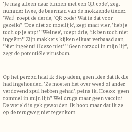
‘Je mag alleen naar binnen met een QR-code’, zegt
nummer twee, de buurman van de mokkende tiener.
‘Wat!, roept de derde, ‘QR-code? Wat is dat voor
gezeik?’ ‘Doe niet zo moeilijk’, zegt maat vier, ‘heb je
toch op je app?’ ‘Welnee’, roept drie, ‘ik ben toch niet
ingeënt?’ Zijn makkers kijken elkaar verbaasd aan;
‘Niet ingeënt? Hoezo niet?’ ‘Geen rotzooi in mijn lijf’,
zegt de potentiële virusbom.
Op het perron haal ik diep adem, geen idee dat ik die
had ingehouden. ‘Ze moeten het over weed of ander
verdovend spul hebben gehad’, peins ik. Hoezo: ‘geen
rommel in mijn lijf?’ Wel drugs maar geen vaccin?
De wereld is gek geworden. Ik hoop maar dat ik ze
op de terugweg niet tegenkom.