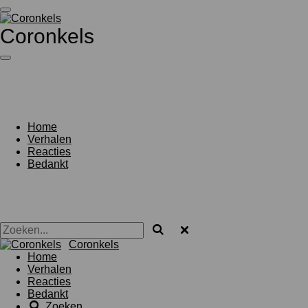
Ga
direct
Coronkels
naar
de
hoofdinhoud
Home
Verhalen
Reacties
Bedankt
Coronkels
Home
Verhalen
Reacties
Bedankt
Zoeken