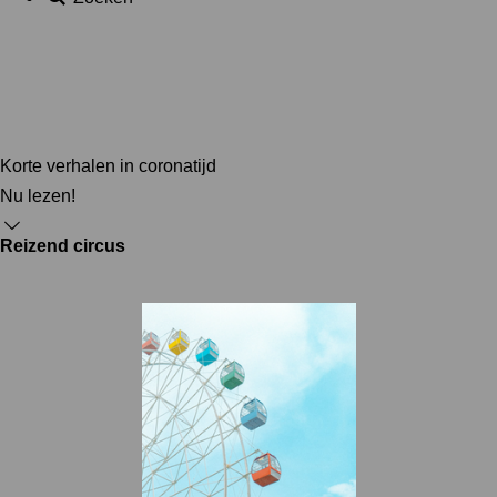
Korte verhalen in coronatijd
Nu lezen!
Reizend circus