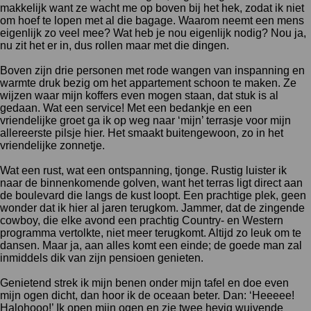
makkelijk want ze wacht me op boven bij het hek, zodat ik niet
om hoef te lopen met al die bagage. Waarom neemt een mens
eigenlijk zo veel mee? Wat heb je nou eigenlijk nodig? Nou ja,
nu zit het er in, dus rollen maar met die dingen.
Boven zijn drie personen met rode wangen van inspanning en
warmte druk bezig om het appartement schoon te maken. Ze
wijzen waar mijn koffers even mogen staan, dat stuk is al
gedaan. Wat een service! Met een bedankje en een
vriendelijke groet ga ik op weg naar ‘mijn’ terrasje voor mijn
allereerste pilsje hier. Het smaakt buitengewoon, zo in het
vriendelijke zonnetje.
Wat een rust, wat een ontspanning, tjonge. Rustig luister ik
naar de binnenkomende golven, want het terras ligt direct aan
de boulevard die langs de kust loopt. Een prachtige plek, geen
wonder dat ik hier al jaren terugkom. Jammer, dat de zingende
cowboy, die elke avond een prachtig Country- en Western
programma vertolkte, niet meer terugkomt. Altijd zo leuk om te
dansen. Maar ja, aan alles komt een einde; de goede man zal
inmiddels dik van zijn pensioen genieten.
Genietend strek ik mijn benen onder mijn tafel en doe even
mijn ogen dicht, dan hoor ik de oceaan beter. Dan: ‘Heeeee!
Halohooo!’ Ik open mijn ogen en zie twee hevig wuivende