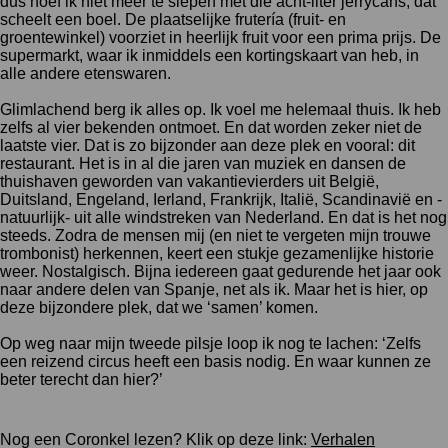
dus hoef ik niet meer te slepen met die acht-liter jerrycans, dat
scheelt een boel. De plaatselijke frutería (fruit- en
groentewinkel) voorziet in heerlijk fruit voor een prima prijs. De
supermarkt, waar ik inmiddels een kortingskaart van heb, in
alle andere etenswaren.
Glimlachend berg ik alles op. Ik voel me helemaal thuis. Ik heb
zelfs al vier bekenden ontmoet. En dat worden zeker niet de
laatste vier. Dat is zo bijzonder aan deze plek en vooral: dit
restaurant. Het is in al die jaren van muziek en dansen de
thuishaven geworden van vakantievierders uit België,
Duitsland, Engeland, Ierland, Frankrijk, Italië, Scandinavië en -
natuurlijk- uit alle windstreken van Nederland. En dat is het nog
steeds. Zodra de mensen mij (en niet te vergeten mijn trouwe
trombonist) herkennen, keert een stukje gezamenlijke historie
weer. Nostalgisch. Bijna iedereen gaat gedurende het jaar ook
naar andere delen van Spanje, net als ik. Maar het is hier, op
deze bijzondere plek, dat we ‘samen’ komen.
Op weg naar mijn tweede pilsje loop ik nog te lachen: ‘Zelfs
een reizend circus heeft een basis nodig. En waar kunnen ze
beter terecht dan hier?’
Nog een Coronkel lezen? Klik op deze link:
Verhalen