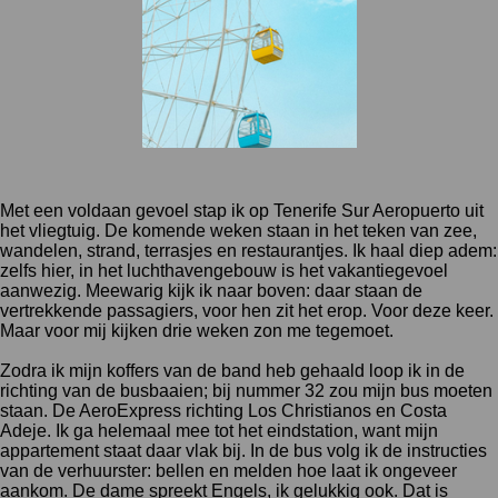
Met een voldaan gevoel stap ik op Tenerife Sur Aeropuerto uit
het vliegtuig. De komende weken staan in het teken van zee,
wandelen, strand, terrasjes en restaurantjes. Ik haal diep adem:
zelfs hier, in het luchthavengebouw is het vakantiegevoel
aanwezig. Meewarig kijk ik naar boven: daar staan de
vertrekkende passagiers, voor hen zit het erop. Voor deze keer.
Maar voor mij kijken drie weken zon me tegemoet.
Zodra ik mijn koffers van de band heb gehaald loop ik in de
richting van de busbaaien; bij nummer 32 zou mijn bus moeten
staan. De AeroExpress richting Los Christianos en Costa
Adeje. Ik ga helemaal mee tot het eindstation, want mijn
appartement staat daar vlak bij. In de bus volg ik de instructies
van de verhuurster: bellen en melden hoe laat ik ongeveer
aankom. De dame spreekt Engels, ik gelukkig ook. Dat is