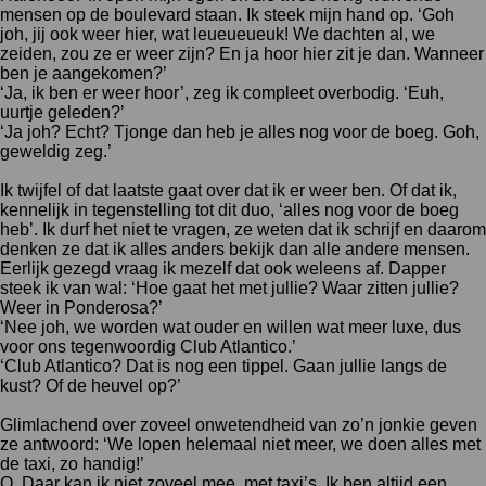
mensen op de boulevard staan. Ik steek mijn hand op. ‘Goh
joh, jij ook weer hier, wat leueueueuk! We dachten al, we
zeiden, zou ze er weer zijn? En ja hoor hier zit je dan. Wanneer
ben je aangekomen?’
‘Ja, ik ben er weer hoor’, zeg ik compleet overbodig. ‘Euh,
uurtje geleden?’
‘Ja joh? Echt? Tjonge dan heb je alles nog voor de boeg. Goh,
geweldig zeg.’
Ik twijfel of dat laatste gaat over dat ik er weer ben. Of dat ik,
kennelijk in tegenstelling tot dit duo, ‘alles nog voor de boeg
heb’. Ik durf het niet te vragen, ze weten dat ik schrijf en daarom
denken ze dat ik alles anders bekijk dan alle andere mensen.
Eerlijk gezegd vraag ik mezelf dat ook weleens af. Dapper
steek ik van wal: ‘Hoe gaat het met jullie? Waar zitten jullie?
Weer in Ponderosa?’
‘Nee joh, we worden wat ouder en willen wat meer luxe, dus
voor ons tegenwoordig Club Atlantico.’
‘Club Atlantico? Dat is nog een tippel. Gaan jullie langs de
kust? Of de heuvel op?’
Glimlachend over zoveel onwetendheid van zo’n jonkie geven
ze antwoord: ‘We lopen helemaal niet meer, we doen alles met
de taxi, zo handig!’
O. Daar kan ik niet zoveel mee, met taxi’s. Ik ben altijd een