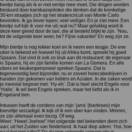
beetje bang als ik er met eentje mee moet. Die dingen worden
bestuurd door kamikazepiloten die denken dat de kronkelige
30-km straatjes zich op het stratencircuit van Monte Carlo
bevinden. Ik ga liever lopen; veel veiliger. En je ziet meer. Een
beetje suf kijk ik voor me uit; wat nu? Maar gelukkig word ik
deze keer gered door de taxi, die al besteld blijkt te zijn. ‘Nou,
tot de volgende keer weer, he? Fijne vakantie!’ En weg zijn ze.
Mijn biertje is nog lekker koel en ik neem een teugje. De ene
ober is bekend en hoewel hij uit Afrika komt, spreekt hij goed
Spaans. Dat vind ik ook zo leuk aan dit restaurant: de eigenaar
is Spaans, hij en zijn familie komen van La Gomera. En alle
obers en keukenpersoneel spreken Spaans. Dat is
tegenwoordig best bijzonder, nu er zoveel horecabedrijven in
handen zijn gekomen van Indiërs en Aziaten. In die zaken word
je meestal begroet met: ‘Hy-eh’. Dat is heel slecht Engels voor
‘Hallo’. Ik wil best Engels spreken, maar het liefst als ik in
Engeland ben.
Intussen heeft de condens van mijn ‘jarra’ (bierkroes) mijn
bierviltje verzadigd. Ik kijk of ik een ober kan vinden. Mmmm,
ze zijn allemaal even bezig. Of weg.
Weer: ‘Heee! Joehoe!’ Het volgende stel bekenden dient zich
aan; uit het Zuiden van Nederland. Ik haal diep adem: ‘Hoi, hoe
gaat het met jullie?’ De daarop volgende conversatie is