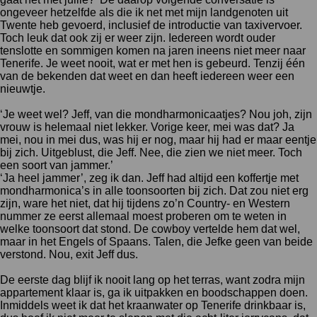
ongeveer hetzelfde als die ik net met mijn landgenoten uit
Twente heb gevoerd, inclusief de introductie van taxivervoer.
Toch leuk dat ook zij er weer zijn. Iedereen wordt ouder
tenslotte en sommigen komen na jaren ineens niet meer naar
Tenerife. Je weet nooit, wat er met hen is gebeurd. Tenzij één
van de bekenden dat weet en dan heeft iedereen weer een
nieuwtje.
‘Je weet wel? Jeff, van die mondharmonicaatjes? Nou joh, zijn
vrouw is helemaal niet lekker. Vorige keer, mei was dat? Ja
mei, nou in mei dus, was hij er nog, maar hij had er maar eentje
bij zich. Uitgeblust, die Jeff. Nee, die zien we niet meer. Toch
een soort van jammer.’
‘Ja heel jammer’, zeg ik dan. Jeff had altijd een koffertje met
mondharmonica’s in alle toonsoorten bij zich. Dat zou niet erg
zijn, ware het niet, dat hij tijdens zo’n Country- en Western
nummer ze eerst allemaal moest proberen om te weten in
welke toonsoort dat stond. De cowboy vertelde hem dat wel,
maar in het Engels of Spaans. Talen, die Jefke geen van beide
verstond. Nou, exit Jeff dus.
De eerste dag blijf ik nooit lang op het terras, want zodra mijn
appartement klaar is, ga ik uitpakken en boodschappen doen.
Inmiddels weet ik dat het kraanwater op Tenerife drinkbaar is,