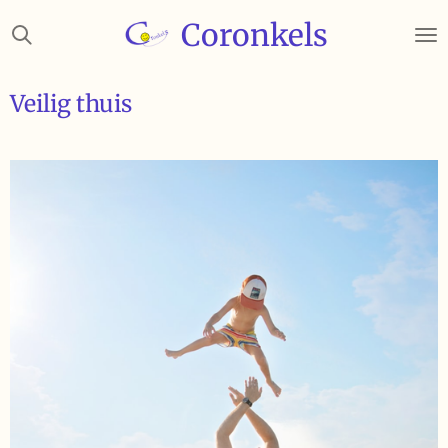
Ga
Coronkels
direct
naar
de
Veilig thuis
hoofdinhoud